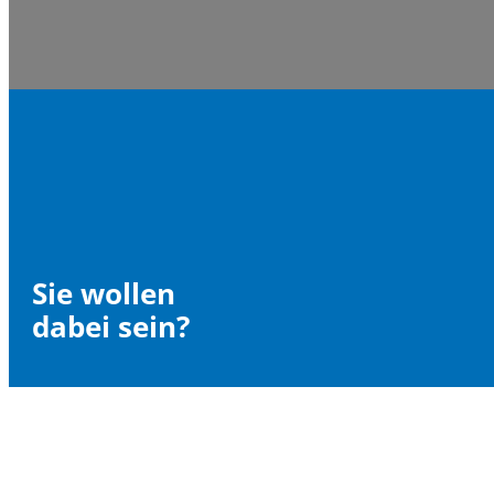
Sie wollen
dabei sein?
Sollten wir Ihr Interesse an den Hamburger Logistiktagen
geweckt haben – ob als Gast, Referent, Medienvertreter,